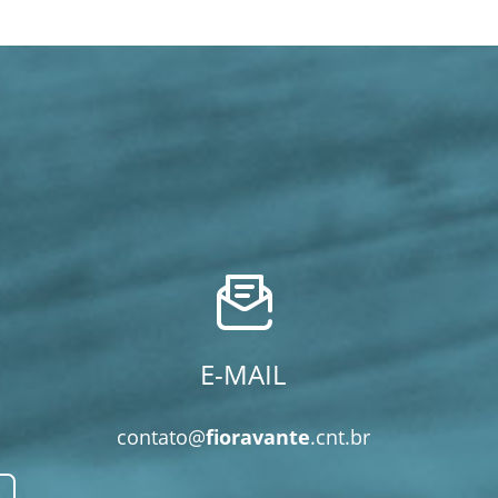
E-MAIL
contato@
fioravante
.cnt.br